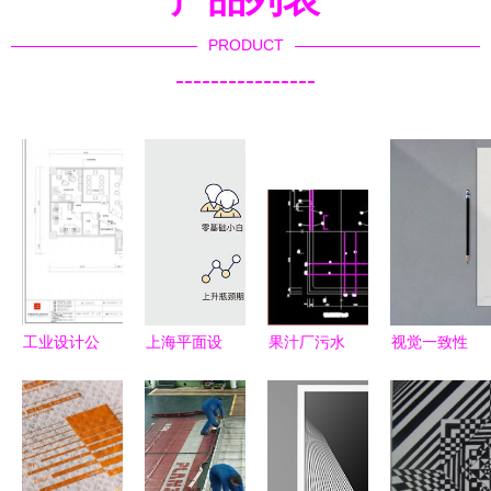
PRODUCT
----------------
工业设计公
上海平面设
果汁厂污水
视觉一致性
司办公室的
计电脑培训
处理设计图
平面设计如
精髓 刘松
班深度解析
纸平面图全
何驱动活动
柏与南风空
如何成为优
面解析与下
和品牌管理
间设计3S
秀的平面设
载指南
机构的品牌