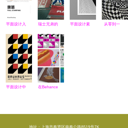
工作室的跨
计师
形象塑造
界诠释
平面设计入
瑞士兄弟的
平面设计素
从零到一
门自学指南
创新革新
材与核心要
平面设计自
从零基础到
废旧卡车防
点解析
学高效入门
独立创作
雨布变身环
指南
保包，年销
数十万的绿
色风潮
平面设计中
在Behance
图形视觉设
上，你不能
计的核心地
错过的几位
位与价值
人气台湾平
面设计师
地址：上海市奉贤区南奉公路8519号7K