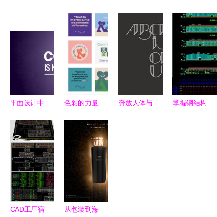
志设计 上
的环保视觉
计培训之平
国际平面设
海浦东平面
咖啡色污染
面构成应用
计奖 B类非
设计 上海
工厂主题素
欣赏
特定主题获
浦东网页设
材解读
奖作品揭晓
计 上海浦
东锐箭设计
上海浦东画
平面设计中
色彩的力量
奔放人体与
掌握钢结构
册设计 上
二十五条史
儿童协会品
旧纹章
工厂设计
海浦东产品
诗级别的技
牌VI设计的
Brasil
CAD施工图
摄影 上海
巧
视觉语言探
Lucaz
与平面设计
浦东样本设
索
Mathias的
图下载指南
计 太仓标
伦理舞台
志设计 太
仓平面设计
CAD工厂宿
从包装到海
太仓网页设