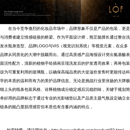
在当今竞争激烈的化妆品市场中，品牌形象不仅是产品的包装，更是
与消费者建立情感链接的桥梁。作为平面设计师，熊芷懿擅长通过整合洗
发水瓶身造型、品牌LOGO与VIS（视觉识别系统）等视觉元素，在众多
品牌从同质化的大潮中脱颖而出。通过高质感产品海报设计突出氨基酸表
面活性配方，清新的植物手绘插画呈现洗发后的护发透亮效果；再将包装
设为可重复利用的玻璃瓶，以确保高端品类的大促溢价发售时更能传达科
学的本质的温和而有力的美护品牌信息。无论是挑战行业里张扬的大牌极
细上头的线条包装风格、诠释植物成分稳定感后沉稳韵味，关键于规划简
单好用的品牌标志于通过专业的光影铺垫以及产品质主题气氛设定确立全
链条的能凸显肌理感官但本质也有含蓄内涵的特点，