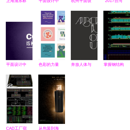
上海浦东标
平面设计中
杭州平面设
2017台湾
志设计 上
的环保视觉
计培训之平
国际平面设
海浦东平面
咖啡色污染
面构成应用
计奖 B类非
设计 上海
工厂主题素
欣赏
特定主题获
浦东网页设
材解读
奖作品揭晓
计 上海浦
东锐箭设计
上海浦东画
平面设计中
色彩的力量
奔放人体与
掌握钢结构
册设计 上
二十五条史
儿童协会品
旧纹章
工厂设计
海浦东产品
诗级别的技
牌VI设计的
Brasil
CAD施工图
摄影 上海
巧
视觉语言探
Lucaz
与平面设计
浦东样本设
索
Mathias的
图下载指南
计 太仓标
伦理舞台
志设计 太
仓平面设计
CAD工厂宿
从包装到海